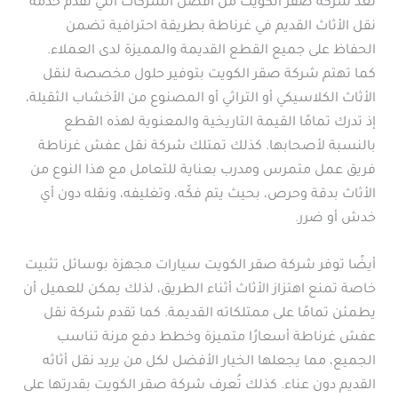
تُعد شركة صقر الكويت من أفضل الشركات التي تقدم خدمة
نقل الأثاث القديم في غرناطة بطريقة احترافية تضمن
الحفاظ على جميع القطع القديمة والمميزة لدى العملاء.
كما تهتم شركة صقر الكويت بتوفير حلول مخصصة لنقل
الأثاث الكلاسيكي أو التراثي أو المصنوع من الأخشاب الثقيلة،
إذ تدرك تمامًا القيمة التاريخية والمعنوية لهذه القطع
بالنسبة لأصحابها. كذلك تمتلك شركة نقل عفش غرناطة
فريق عمل متمرس ومدرب بعناية للتعامل مع هذا النوع من
الأثاث بدقة وحرص، بحيث يتم فكّه، وتغليفه، ونقله دون أي
خدش أو ضرر.
أيضًا توفر شركة صقر الكويت سيارات مجهزة بوسائل تثبيت
خاصة تمنع اهتزاز الأثاث أثناء الطريق، لذلك يمكن للعميل أن
يطمئن تمامًا على ممتلكاته القديمة. كما تقدم شركة نقل
عفش غرناطة أسعارًا متميزة وخطط دفع مرنة تناسب
الجميع، مما يجعلها الخيار الأفضل لكل من يريد نقل أثاثه
القديم دون عناء. كذلك تُعرف شركة صقر الكويت بقدرتها على