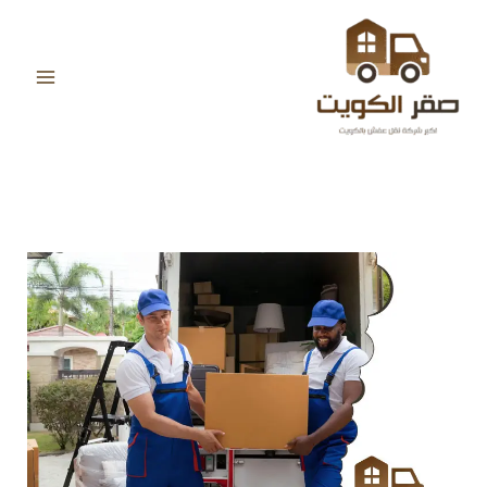
خطي
لى
لمحتوى